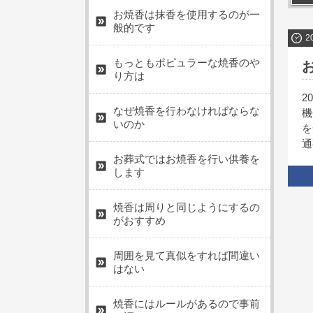
お焼香は抹香を使用するのが一
般的です
2
もっともポピュラーな焼香のや
り方は
2
なぜ焼香を行わなければならな
機
いのか
を
通
お葬式ではお焼香を行い供養を
します
焼香は周りと同じようにするの
がおすすめ
周囲を見て真似をすれば間違い
はない
焼香にはルールがあるので事前