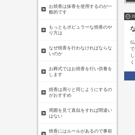
お焼香は抹香を使用するのが一
般的です
2
もっともポピュラーな焼香のや
り方は
仏
なぜ焼香を行わなければならな
で
いのか
し
く
お葬式ではお焼香を行い供養を
します
焼香は周りと同じようにするの
がおすすめ
周囲を見て真似をすれば間違い
はない
焼香にはルールがあるので事前